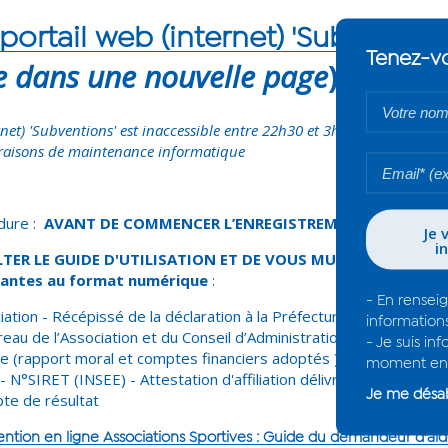
portail web (internet) 'Subvention
e dans une nouvelle page
)
rnet) 'Subventions' est inaccessible entre 22h30 et 3h30 (GMT+4, fus
 raisons de maintenance informatique
dure :
AVANT DE COMMENCER L’ENREGISTREMENT DE VOTRE
ER LE GUIDE D'UTILISATION ET DE VOUS MUNIR de l’ensemb
ivantes au format numérique
:
iation - Récépissé de la déclaration à la Préfecture - Publication au
au de l’Association et du Conseil d’Administration - Procès-verba
 (rapport moral et comptes financiers adoptés ) - RIB au nom 
 N°SIRET (INSEE) - Attestation d'affiliation délivrée par la ligue 
te de résultat
ion en ligne Associations Sportives : Guide du demandeur d'ai