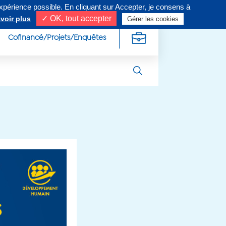
expérience possible. En cliquant sur Accepter, je consens à
ivez-nous sur
✓ OK, tout accepter
voir plus
Gérer les cookies
Cofinancé/Projets/Enquêtes