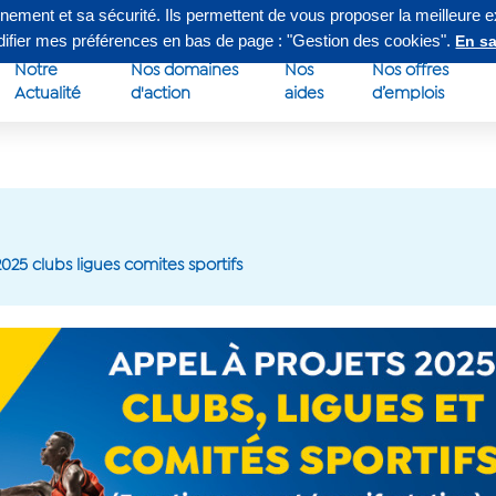
nnement et sa sécurité. Ils permettent de vous proposer la meilleure 
edi de 8h à 16h30
Su
odifier mes préférences en bas de page : "Gestion des cookies".
En sa
Notre
Nos domaines
Nos
Nos offres
Actualité
d'action
aides
d’emplois
2025 clubs ligues comites sportifs