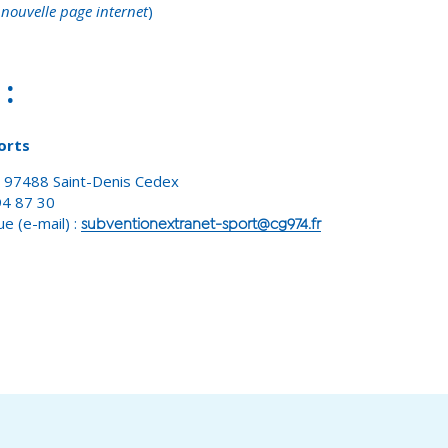
nouvelle page internet
)
:
orts
n 97488 Saint-Denis Cedex
94 87 30
ue (e-mail) :
subventionextranet-sport@cg974.fr