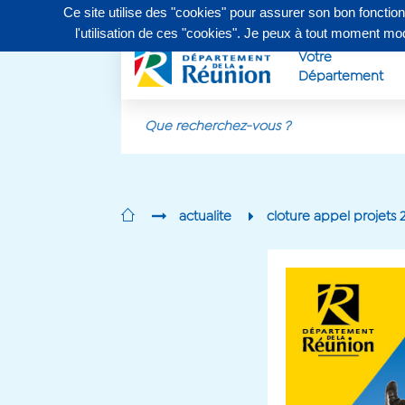
Ce site utilise des "cookies" pour assurer son bon fonctio
Contactez-nous au
0262 90 30 30
, du lundi au vendr
l'utilisation de ces "cookies". Je peux à tout moment m
Votre
Département
Aller au contenu principal
actualite
cloture appel projets 