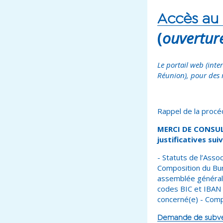
Accès au 
(
ouvertur
Le portail web (inte
Réunion), pour des
Rappel de la procé
MERCI DE CONSULT
justificatives su
- Statuts de l’Assoc
Composition du Bure
assemblée générale
codes BIC et IBAN -
concerné(e) - Comp
Demande de subvent