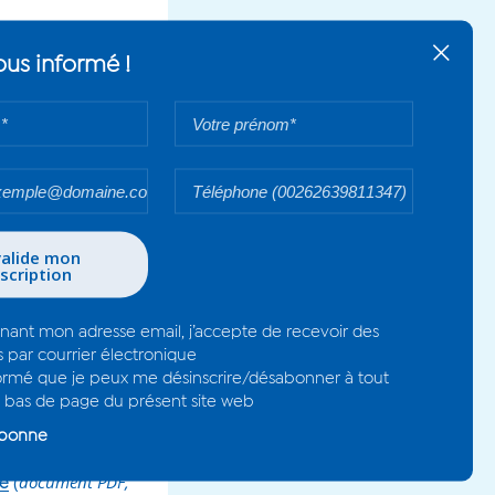
s'
eau horaire La
 DEMANDE,
le des pièces
 Journal Officiel -
l de la dernière
du demandeur avec
ou le comité
(
document PDF,
de