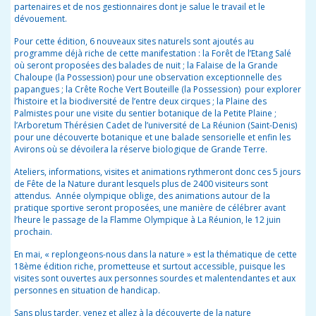
partenaires et de nos gestionnaires dont je salue le travail et le
dévouement.
Pour cette édition, 6 nouveaux sites naturels sont ajoutés au
programme déjà riche de cette manifestation : la Forêt de l’Etang Salé
où seront proposées des balades de nuit ; la Falaise de la Grande
Chaloupe (la Possession) pour une observation exceptionnelle des
papangues ; la Crête Roche Vert Bouteille (la Possession) pour explorer
l’histoire et la biodiversité de l’entre deux cirques ; la Plaine des
Palmistes pour une visite du sentier botanique de la Petite Plaine ;
l’Arboretum Thérésien Cadet de l’université de La Réunion (Saint-Denis)
pour une découverte botanique et une balade sensorielle et enfin les
Avirons où se dévoilera la réserve biologique de Grande Terre.
Ateliers, informations, visites et animations rythmeront donc ces 5 jours
de Fête de la Nature durant lesquels plus de 2400 visiteurs sont
attendus. Année olympique oblige, des animations autour de la
pratique sportive seront proposées, une manière de célébrer avant
l’heure le passage de la Flamme Olympique à La Réunion, le 12 juin
prochain.
En mai, « replongeons-nous dans la nature » est la thématique de cette
18
ème
édition riche, prometteuse et surtout accessible, puisque les
visites sont ouvertes aux personnes sourdes et malentendantes et aux
personnes en situation de handicap.
Sans plus tarder, venez et allez à la découverte de la nature