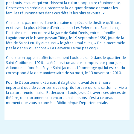
par Louis Jessu et qui enrichissent la culture populaire réunionnaise.
Des textes en créole qui racontent la vie quotidienne de toutes les
familles réunionnaises dans ces détails les plus savoureux.
Ce ne sont pas moins d'une trentaine de pièces de théâtre qu’il aura
écrit avec la plus célèbre d’entre elles « Les Pèlerins de Saint-Leu »,
l’histoire de la rencontre à la gare de Saint-Denis, entre la famille
Laguidome et le brave paysan Titing, le 19 septembre 1950, jour de la
fête de Saint-Leu. Il y eut aussi « le gâteau mal cuit », « Belle-mère mêle
pas la dans » ou encore « La Gervaise i aime pas coq »…
Celui qu’on appelait affectueusement Loulou est né dans le quartier de
Saint-Clotilde en 1926. Il a été aussi un auteur-compositeur pour Jules
Arlanda et a fondé le Foyer Saint-Jacques. L’hommage qui lui est rendu
correspond à la date anniversaire de sa mort, le 13 novembre 2010.
Pour le Département Réunion, il s’agit d’un travail de mémoire
important que de valoriser « ces esprits libres » qui ont su donner vie à
la culture réunionnaise. Redécouvrir Louis Jessu à travers ses pièces de
théâtre, des documents ou encore en chansons, c’est à ce beau
moment que vous a convié la Bibliothèque Départementale.