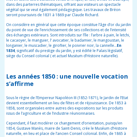
dans des parterres thématiques, offrant aux visiteurs un spectacle
végétal qui se veut également pédagogique. Les travaux de Bréon
seront poursuivis de 1831 à 1869 par Claude Richard.
On considère en général que cette époque constitue l’âge d’or du jardin
du point de vue de l’enrichissement de ses collections et de l’intensité
des échanges extérieurs. Sont introduits sur l’île : l’arbre à pain, le letchi,
le cacaoyer, le manguier, l’ avocatier, le badamier, le mangoustan, le
longanier, le muscadier, le giroflier, le poivrier noir, la cannelle...
En
1834
, significatif du prestige du jardin, y est édifié le Palais législatif,
siège du Conseil colonial ( et actuel Muséum d’Histoire naturelle).
Les années 1850
: une nouvelle vocation
s’affirme
Sous le règne de l’Empereur Napoléon III (1852-1871), le Jardin de l’Etat
devient essentiellement un lieu de fêtes et de réjouissance. De 1853 à
1858, sont organisées entre autres des expositions sur les produits
issus de l’agriculture et de l’industrie réunionnaises.
Cependant, il faut modérer ce changement d’orientation, puisqu’en
1854, Gustave Manès, maire de Saint-Denis, crée le Muséum d’Histoire
naturelle, en lieu et place de l’ancien Conseil colonial. Enfin, de 1865 à