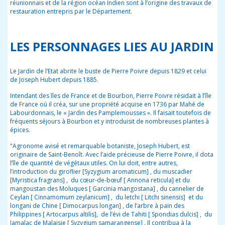
réunionnais et de la région océan Indien sont à l’origine des travaux de
restauration entrepris par le Département.
LES PERSONNAGES LIES AU JARDIN
Le Jardin de l’Etat abrite le buste de Pierre Poivre depuis 1829 et celui
de Joseph Hubert depuis 1885.
Intendant des îles de France et de Bourbon, Pierre Poivre résidait à l’île
de France où il créa, sur une propriété acquise en 1736 par Mahé de
Labourdonnais, le « Jardin des Pamplemousses ». Il faisait toutefois de
fréquents séjours à Bourbon et y introduisit de nombreuses plantes à
épices.
"Agronome avisé et remarquable botaniste, Joseph Hubert, est
originaire de Saint-Benoît. Avec l’aide précieuse de Pierre Poivre, il dota
l’île de quantité de végétaux utiles. On lui doit, entre autres,
l’introduction du giroflier [Syzygium aromaticum] , du muscadier
[Myristica fragrans] , du cœur-de-bœuf [ Annona reticula] et du
mangoustan des Moluques [ Garcinia mangostana] , du cannelier de
Ceylan [ Cinnamomum zeylanicum] , du letchi [ Litchi sinensis] et du
longani de Chine [ Dimocarpus longan] , de l’arbre à pain des
Philippines [ Artocarpus altilis], de l’évi de Tahiti [ Spondias dulcis] , du
Jamalac de Malaisie [ Syzygium samarangense] . Il contribua à la