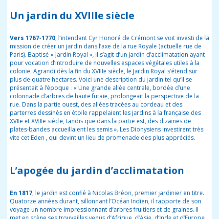
Un jardin du XVIIIe siècle
Vers 1767-1770
, l’intendant Cyr Honoré de Crémont se voit investi de la
mission de créer un jardin dans l’axe de la rue Royale (actuelle rue de
Paris). Baptisé « Jardin Royal », il s’agit d’un jardin d’acclimatation ayant
pour vocation d’introduire de nouvelles espaces végétales utiles à la
colonie. Agrandi dès la fin du XVIIIe siècle, le Jardin Royal s’étend sur
plus de quatre hectares. Voici une description du jardin tel qu’il se
présentait à l’époque : « Une grande allée centrale, bordée d’une
colonnade d’arbres de haute futaie, prolongeait la perspective de la
rue. Dans la partie ouest, des allées tracées au cordeau et des
parterres dessinés en étoile rappelaient les jardins à la française des
XVIIe et XVIIIe siècle, tandis que dans la partie est, des dizaines de
plates-bandes accueillaient les semis ». Les Dionysiens investirent très
vite cet Eden , qui devint un lieu de promenade des plus appréciés.
L’apogée du jardin d’acclimatation
En 1817
, le jardin est confié à Nicolas Bréon, premier jardinier en titre.
Quatorze années durant, sillonnant l’Océan Indien, il rapporte de son
voyage un nombre impressionnant d’arbres fruitiers et de graines. Il
met en scène ses trouvailles venus d’Afrique, d’Asie, d’Inde et d’Europe,