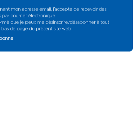
gnant mon adresse email, j’accepte de recevoir des
s par courrier électronique
nformé que je peux me désinscrire/désabonner à tout
bas de page du présent site web
abonne