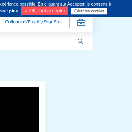
expérience possible. En cliquant sur Accepter, je consens à
ivez-nous sur
✓ OK, tout accepter
voir plus
Gérer les cookies
Cofinancé/Projets/Enquêtes