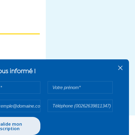
+
us informé !
Votre
prénom*
Votre
numéro
de
téléphone