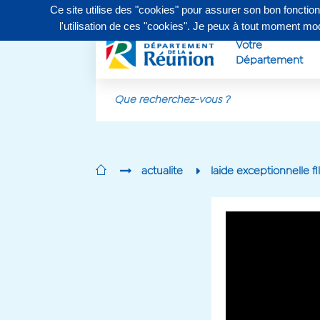
Ce site utilise des "cookies" pour assurer son bon fonctio
Contactez-nous au
0262 90 30 30
, du lundi au vendr
l'utilisation de ces "cookies". Je peux à tout moment m
Votre
Département
Aller au contenu principal
actualite
laide exceptionnelle f