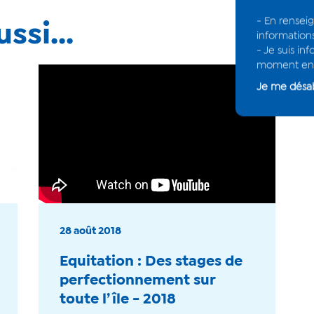
- En rensei
ssi...
information
- Je suis i
moment en 
Je me dés
28 août 2018
Equitation : Des stages de
perfectionnement sur
toute l’île - 2018