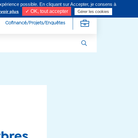
expérience possible. En cliquant sur Accepter, je consens à
ivez-nous sur
✓ OK, tout accepter
voir plus
Gérer les cookies
Cofinancé/Projets/Enquêtes
rbres