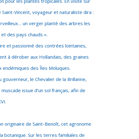
ion pour les plantes tropicales. En visite sur
 Saint-Vincent, voyageur et naturaliste dira :
erveilleux… un verger planté des arbres les
e et des pays chauds ».
re et passionné des contrées lointaines,
ient à dérober aux Hollandais, des graines
x endémiques des Îles Moluques.
u gouverneur, le Chevalier de la Brillanne,
 muscade issue d’un sol français, afin de
XVI.
bon originaire de Saint-Benoît, cet agronome
a botanique. Sur les terres familiales de