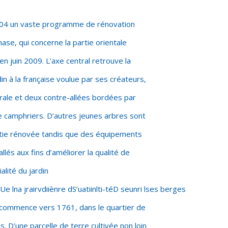
2004 un vaste programme de rénovation
ase, qui concerne la partie orientale
en juin 2009. L’axe central retrouve la
in à la française voulue par ses créateurs,
trale et deux contre-allées bordées par
 camphriers. D’autres jeunes arbres sont
rtie rénovée tandis que des équipements
llés aux fins d’améliorer la qualité de
ialité du jardin
Ue lna jrairvdiiènre dS’uatiinlti-téD seunri lses berges
in commence vers 1761, dans le quartier de
is. D’une parcelle de terre cultivée non loin