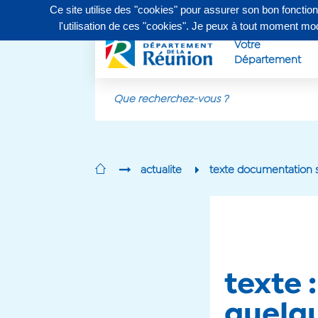
Ce site utilise des "cookies" pour assurer son bon fonctio
Contactez-nous au
0262 90 30 30
, du lundi au vendr
l'utilisation de ces "cookies". Je peux à tout moment m
Votre
Département
Aller au contenu principal
actualite
texte documentation s
texte 
quelqu