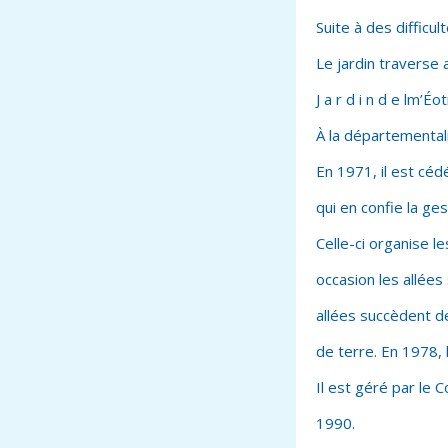
Suite à des difficul
Le jardin traverse 
J a r d i n d e lm’É
À la départementalis
En 1971, il est cé
qui en confie la ges
Celle-ci organise l
occasion les allées
allées succèdent d
de terre. En 1978, 
Il est géré par le 
1990.