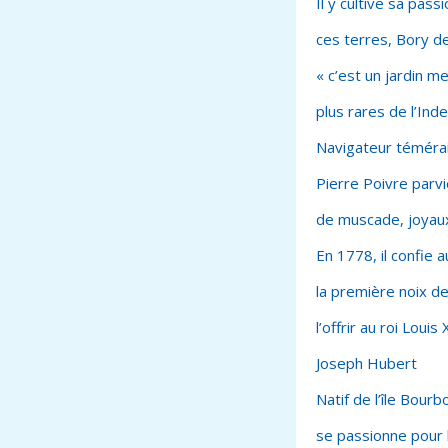
Il y cultive sa pass
ces terres, Bory de
« c’est un jardin m
plus rares de l’Ind
Navigateur témérai
Pierre Poivre parv
de muscade, joyau
En 1778, il confie a
la première noix de
l’offrir au roi Louis 
Joseph Hubert
Natif de l’île Bour
se passionne pour l