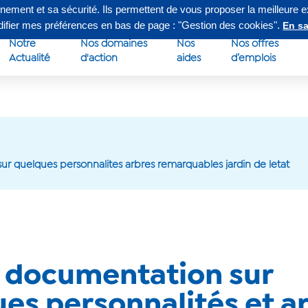
nnement et sa sécurité. Ils permettent de vous proposer la meilleure 
edi de 8h à 16h30
Su
odifier mes préférences en bas de page : "Gestion des cookies".
En sa
Notre
Nos domaines
Nos
Nos offres
Actualité
d'action
aides
d’emplois
ur quelques personnalites arbres remarquables jardin de letat
: documentation sur
es personnalités et a