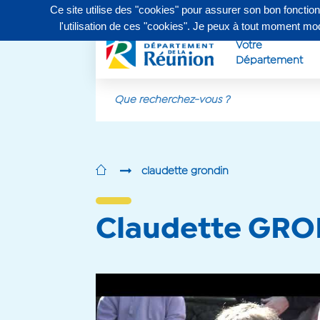
Ce site utilise des "cookies" pour assurer son bon fonctio
Contactez-nous au
0262 90 30 30
, du lundi au vendr
l'utilisation de ces "cookies". Je peux à tout moment m
Votre
Département
Aller au contenu principal
claudette grondin
Claudette GR