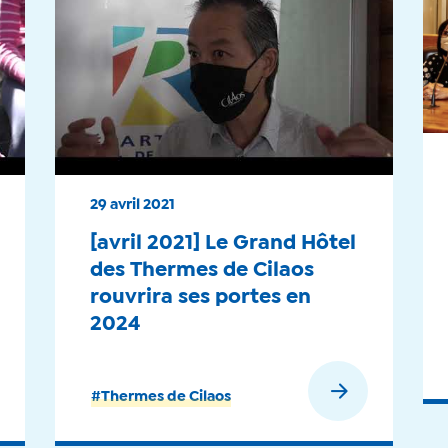
29 avril 2021
[avril 2021] Le Grand Hôtel
des Thermes de Cilaos
rouvrira ses portes en
2024
En savoir plus
#Thermes de Cilaos