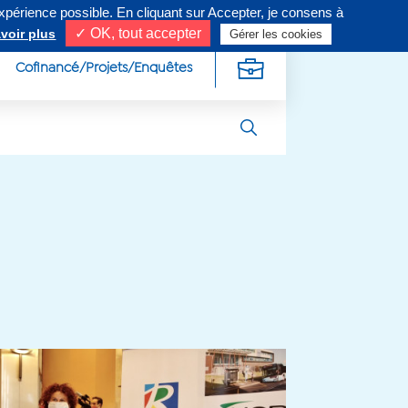
expérience possible. En cliquant sur Accepter, je consens à
ivez-nous sur
✓ OK, tout accepter
voir plus
Gérer les cookies
Cofinancé/Projets/Enquêtes