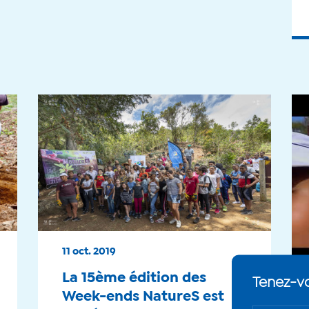
11 oct. 2019
La 15ème édition des
Week-ends NatureS est