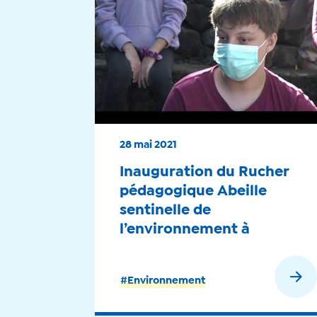
28 mai 2021
Inauguration du Rucher
pédagogique Abeille
sentinelle de
l’environnement à
Mascarin, Jardin
botanique de La Réunion -
En savoir plus
#Environnement
2021