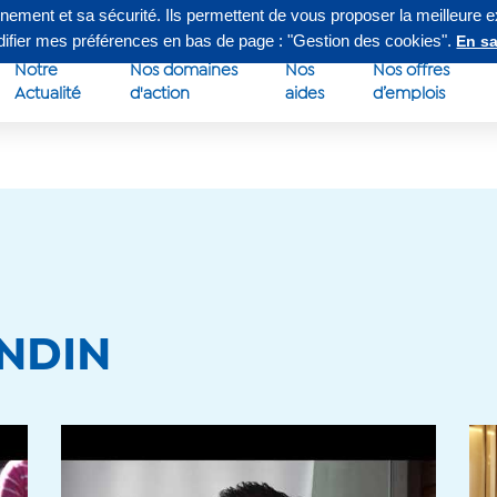
nnement et sa sécurité. Ils permettent de vous proposer la meilleure 
edi de 8h à 16h30
Su
odifier mes préférences en bas de page : "Gestion des cookies".
En sa
Notre
Nos domaines
Nos
Nos offres
Actualité
d'action
aides
d’emplois
ONDIN