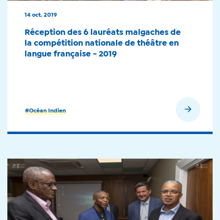
14 oct. 2019
Réception des 6 lauréats malgaches de
la compétition nationale de théâtre en
langue française - 2019
En savoir plus
#Océan Indien