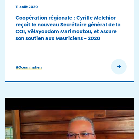
11 août 2020
Coopération régionale : Cyrille Melchior
reçoit le nouveau Secrétaire général de la
COI, Vêlayoudom Marimoutou, et assure
son soutien aux Mauriciens - 2020
En savoir plus
#Océan Indien