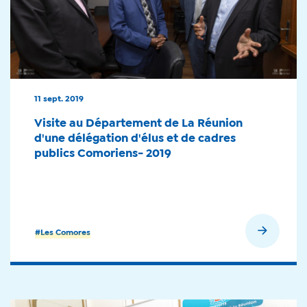
11 sept. 2019
Visite au Département de La Réunion
d'une délégation d'élus et de cadres
publics Comoriens- 2019
En savoir plus
#Les Comores