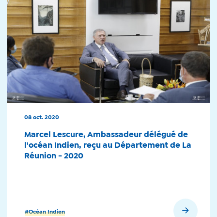
08 oct. 2020
Marcel Lescure, Ambassadeur délégué de
l'océan Indien, reçu au Département de La
Réunion - 2020
En savoir plus
#Océan Indien