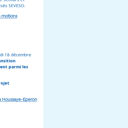
lassés SEVESO.
s motions
edi 18 décembre
ansition
aient parmi les
rojet
 La Houssaye-Eperon