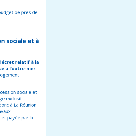
budget de près de
on sociale et à
écret relatif à la
que à l’outre-mer
.
 Logement
cession sociale et
ge exclusif
donc à La Réunion
ravaux
 et payée par la