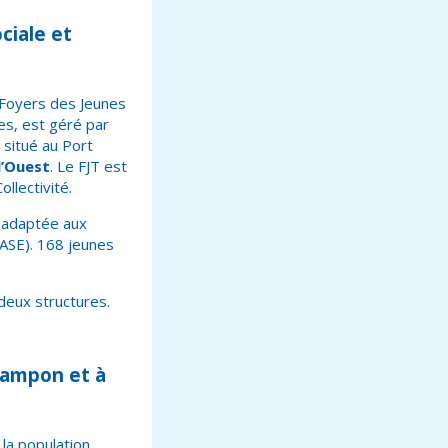
ciale et
 Foyers des Jeunes
ces, est géré par
 situé au Port
l’Ouest
. Le FJT est
llectivité.
e adaptée aux
’ASE). 168 jeunes
deux structures.
Tampon et à
la population