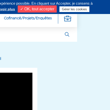
expérience possible. En cliquant sur Accepter, je consens à
ivez-nous sur
✓ OK, tout accepter
voir plus
Gérer les cookies
Cofinancé/Projets/Enquêtes
l