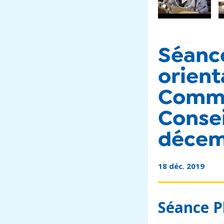
Séance
orient
Commi
Consei
décem
18 déc. 2019
Séance Pl