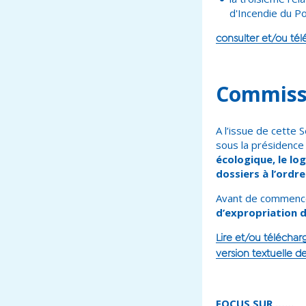
d'Incendie du Po
consulter et/ou tél
Commiss
A l’issue de cette
sous la présidence 
écologique, le log
dossiers à l’ordre
Avant
de commencer
d’expropriation 
Lire et/ou téléchar
version textuelle d
FOCUS SUR ……