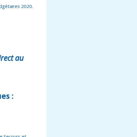
udgétaires 2020.
irect au
es :
de Secours et