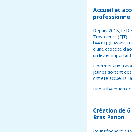
Accueil et ac
professionnell
Depuis 2018, le D
Travailleurs (FJT).
l’
AAPEJ
(L'Associat
d’une capacité d’ac
un levier important
Il permet aux trav
jeunes sortant des 
ont été accueillis l
Une subvention d
Création de 6
Bras Panon
Pour répondre au v