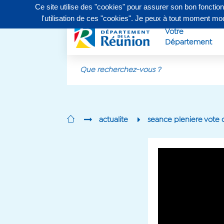
Ce site utilise des "cookies" pour assurer son bon fonctio
Contactez-nous au
0262 90 30 30
, du lundi au vendr
l'utilisation de ces "cookies". Je peux à tout moment m
Votre
Département
Aller au contenu principal
actualite
seance pleniere vote 