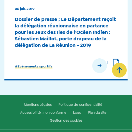
06 juil. 2019
Dossier de presse ; Le Département reçoit
la délégation réunionnaise en partance
pour les Jeux des Iles de l’Océan Indien :
Sébastien Maillot, porte drapeau de la
délégation de La Réunion - 2019
1
En savoir plus
#Evènements sportifs
Mentions Légales
Politique de confidentialité
Accessibilité : non conforme
Logo
Plan du site
Gestion des cookies