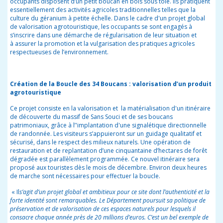
occupants disposent d’un petit boucan en bois sous tôle. Ils pratiquent
essentiellement des activités agricoles traditionnelles telles que la
culture du géranium à petite échelle.
Dans le cadre d'un projet global
de valorisation agrotouristique,
les occupants se sont engagés à
s’inscrire dans une démarche de régularisation de leur situation et
à
assurer la promotion et la vulgarisation des pratiques agricoles
respectueuses de l’environnement.
Création de la Boucle des 34 Boucans : valorisation d’un produit
agrotouristique
Ce projet consiste en la valorisation et la matérialisation d'un itinéraire
de découverte du massif de Sans Souci et de ses boucans
patrimoniaux, grâce à l’'implantation d'une signalétique directionnelle
de randonnée. Les visiteurs s’appuieront sur un guidage qualitatif et
sécurisé, dans le respect des milieux naturels. Une opération de
restauration et de replantation d’une cinquantaine d’hectares de forêt
dégradée est parallèlement programmée. Ce nouvel itinéraire sera
proposé aux touristes dès le mois de décembre. Environ deux heures
de marche sont nécessaires pour effectuer la boucle.
« Il
s’agit d’un projet global et ambitieux pour ce site dont l’authenticité et la
forte identité sont remarquables. Le Département poursuit sa politique de
préservation et de valorisation de ces espaces naturels pour lesquels il
consacre chaque année près de 20 millions d’euros. C’est un bel exemple de