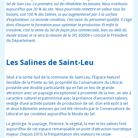
Sel de Sain-Leu. La première, est de réhabiliter les bassins. Nous n’utilisons
aujourd’hui que 20 % du site. Nous pourrions remettre en valeur tous les
bassins, soit 100 % des Salines, ce qui augmenterait par 5 la surface
d’exploitation. La seconde condition, c’est avoir du personnel qualifié. Il s’agit
donc d’assurer la formation pour optimiser la production. Et enfin la
troisième, c’est la vente du Sel de façon plus commerciale, bien au-delà du
musée actuel, et ce sera la mission de la SPL EDDEN
» conclut le Président
du Département.
Les Salines de Saint-Leu
Situé à la sortie Sud de la commune de Saint-Leu, l’Espace Naturel
Sensible de la Pointe au Sel, propriété du Conservatoire du Littoral,
possède une double particularité qui en fait un lieu de grande
attraction avec un paysage exceptionnel à proximité de la mer, un site à
caractère culturel et patrimonial avec la présence d’anciennes salines,
vestige d’une activité passée de production de sel, d’un entrepôt à sel
et deux bâtiments annexes qui ont été rénovés par le Conservatoire du
Littoral et qui constitue aujourd’hui le Musée du Sel.
La géologie, le paysage, l’histoire, le végétal, la mer et les salines font
aujourd’hui de cet espace remarquable un point d’attraction touristique
majeur.
Depuis 2010, la fréquentation des visiteurs ne cesse