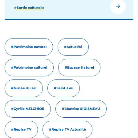
#Sortie culturelle
#Patrimoine naturel
#Actualité
#Patrimoine culturel
#Espace Naturel
#Musée du sel
#Saint-Leu
#Cyrille MELCHIOR
#Béatrice SIGISMEAU
#Replay TV
#Replay TV Actualité