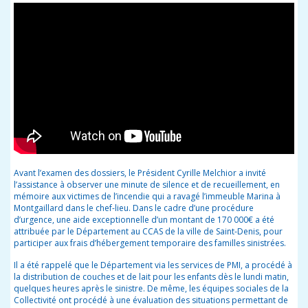
Avant l’examen des dossiers, le Président Cyrille Melchior a invité
l’assistance à observer une minute de silence et de recueillement, en
mémoire aux victimes de l’incendie qui a ravagé l’immeuble Marina à
Montgaillard dans le chef-lieu. Dans le cadre d’une procédure
d’urgence, une aide exceptionnelle d’un montant de 170 000€ a été
attribuée par le Département au CCAS de la ville de Saint-Denis, pour
participer aux frais d’hébergement temporaire des familles sinistrées.
Il a été rappelé que le Département via les services de PMI, a procédé à
la distribution de couches et de lait pour les enfants dès le lundi matin,
quelques heures après le sinistre. De même, les équipes sociales de la
Collectivité ont procédé à une évaluation des situations permettant de