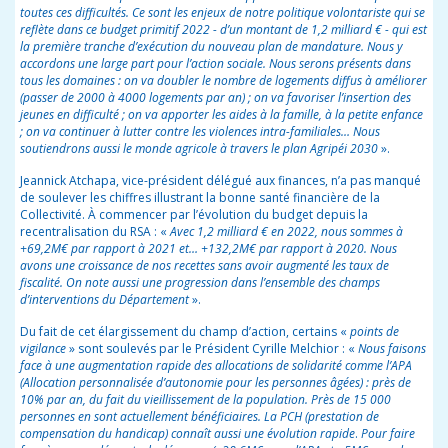
toutes ces difficultés. Ce sont les enjeux de notre politique volontariste qui se
reflète dans ce budget primitif 2022 - d’un montant de 1,2 milliard € - qui est
la première tranche d’exécution du nouveau plan de mandature. Nous y
accordons une large part pour l’action sociale. Nous serons présents dans
tous les domaines : on va doubler le nombre de logements diffus à améliorer
(passer de 2000 à 4000 logements par an) ; on va favoriser l’insertion des
jeunes en difficulté ; on va apporter les aides à la famille, à la petite enfance
; on va continuer à lutter contre les violences intra-familiales… Nous
soutiendrons aussi le monde agricole à travers le plan Agripéi 2030
».
Jeannick Atchapa, vice-président délégué aux finances, n’a pas manqué
de soulever les chiffres illustrant la bonne santé financière de la
Collectivité. À commencer par l’évolution du budget depuis la
recentralisation du RSA : «
Avec 1,2 milliard € en 2022, nous sommes à
+69,2M€ par rapport à 2021 et… +132,2M€ par rapport à 2020. Nous
avons une croissance de nos recettes sans avoir augmenté les taux de
fiscalité. On note aussi une progression dans l’ensemble des champs
d’interventions du Département
».
Du fait de cet élargissement du champ d’action, certains «
points de
vigilance
» sont soulevés par le Président Cyrille Melchior : «
Nous faisons
face à une augmentation rapide des allocations de solidarité comme l’APA
(Allocation personnalisée d’autonomie pour les personnes âgées) : près de
10% par an, du fait du vieillissement de la population. Près de 15 000
personnes en sont actuellement bénéficiaires. La PCH (prestation de
compensation du handicap) connaît aussi une évolution rapide
.
Pour faire