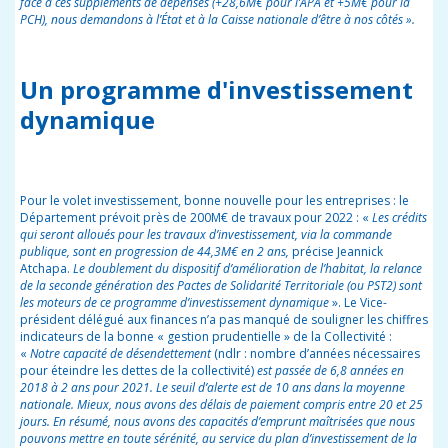
face à ces suppléments de dépenses (+28,6M€ pour l’APA et +5M€ pour la
PCH), nous demandons à l’État et à la Caisse nationale d’être à nos côtés ».
Un programme d'investissement
dynamique
Pour le volet investissement, bonne nouvelle pour les entreprises : le
Département prévoit près de 200M€ de travaux pour 2022 : «
Les crédits
qui seront alloués pour les travaux d’investissement, via la commande
publique, sont en progression de 44,3M€ en 2 ans,
précise Jeannick
Atchapa.
Le doublement du dispositif d’amélioration de l’habitat, la relance
de la seconde génération des Pactes de Solidarité Territoriale (ou PST2) sont
les moteurs de ce programme d’investissement dynamique
». Le Vice-
président délégué aux finances n’a pas manqué de souligner les chiffres
indicateurs de la bonne « gestion prudentielle » de la Collectivité :
«
Notre capacité de désendettement
(ndlr : nombre d’années nécessaires
pour éteindre les dettes de la collectivité)
est passée de 6,8 années en
2018 à 2 ans pour 2021. Le seuil d’alerte est de 10 ans dans la moyenne
nationale. Mieux, nous avons des délais de paiement compris entre 20 et 25
jours. En résumé, nous avons des capacités d’emprunt maîtrisées que nous
pouvons mettre en toute sérénité, au service du plan d’investissement de la