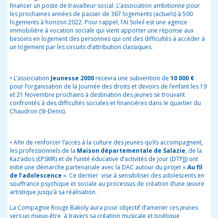
financer un poste de travailleur social
.
L’association ambitionne pour
les prochaines années de passer de 367 logements (actuels) à 500
logements à horizon 2022. Pour rappel, l’AI Soleil est une agence
immobilière à vocation sociale
qui vient apporter une réponse aux
besoins en logement des personnes qui ont des difficultés à accéder à
un logement par les circuits d’attribution classiques.
•
L’association
Jeunesse 2000
recevra une subvention de
10 000 €
pour l’organisation de la Journée des droits et devoirs de l’enfant les 19
et 21 Novembre prochains à destination des jeunes se trouvant
confrontés à des difficultés sociales et financières dans le quartier du
Chaudron (St-Denis).
•
Afin de renforcer l’accès à la culture des jeunes qu’ils accompagnent,
les professionnels de la
Maison départementale de Salazie
, de la
Kaz’ados (EPSMR) et de l’unité éducative d’activités de jour (DTPJJ) ont
initié une démarche partenariale avec la DAC autour du projet «
Au fil
de l’adolescence
». Ce dernier vise à sensibiliser des adolescents en
souffrance psychique et sociale au processus de création d’une œuvre
artistique jusqu’à sa réalisation.
La Compagnie Rouge Bakoly aura pour objectif d’amener ces jeunes
vers un mieux-être à travers sa création musicale et poétique