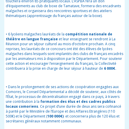
touchera environ 85 pratiquants locaux.
L’ASPBA fera un don
d’équipements au club de boxe de Tamatave, formera des encadrants
malgaches et organisera des rencontres sportives et des ateliers
thématiques (apprentissage du français autour de la boxe).
•
6 lycéens malgaches lauréats de la
compétition nationale de
théâtre en langue française
et leur enseignant se rendront à La
Réunion pour un séjour culturel au mois d’octobre prochain. A cinq
reprises, les lauréats de ce concours ont été des élèves de lycées
malgaches dans lesquels sont implantés des clubs de français encadrés
par les animateurs mis à disposition par le Département.
Pour soutenir
cette action et encourager l’enseignement du français, la Collectivité
contribuera à la prise en charge de leur séjour à hauteur de
6 000€.
•
Dans le prolongement de ses actions de coopération engagées aux
Comores, le Conseil Départemental a décidé de soutenir, aux côtés de
l’État, le processus de décentralisation engagé dans ce pays, à travers
une contribution à la
formation
des élus et des cadres publics
locaux comoriens
. Ce projet d’une durée de deux ans sera cofinancé
à parité par le Ministère de l’Europe et des Affaires Etrangères (110
500€) et le Département (
100 000€)
et concernera plus de 120 élus et
secrétaires généraux notamment communaux.