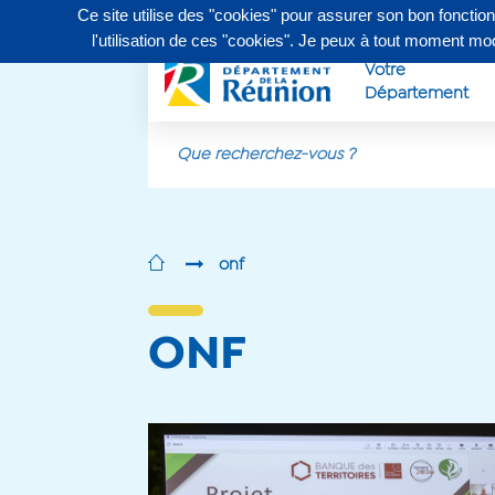
Ce site utilise des "cookies" pour assurer son bon fonctio
Contactez-nous au
0262 90 30 30
, du lundi au vendr
l'utilisation de ces "cookies". Je peux à tout moment m
Votre
Département
Aller au contenu principal
onf
ONF