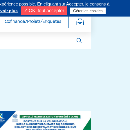
expérience possible. En cliquant sur Accepter, je consens à
ivez-nous sur
✓ OK, tout accepter
voir plus
Gérer les cookies
Cofinancé/Projets/Enquêtes