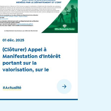
01 déc. 2025
(Clôturer) Appel à
Manifestation d'Intérêt
portant sur la
valorisation, sur le
marché volontaire du
carbone, des actions de
En savoir plus
#Actualité
restauration écologique
des forêts réunionnaises -
2025