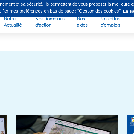
nnement et sa sécurité. Ils permettent de vous proposer la meilleure 
edi de 8h à 16h30
Su
odifier mes préférences en bas de page : "Gestion des cookies".
En sa
Notre
Nos domaines
Nos
Nos offres
Actualité
d'action
aides
d’emplois