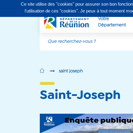
Ce site utilise des "cookies" pour assurer son bon fonctio
Contactez-nous au
0262 90 30 30
, du lundi au vendr
l'utilisation de ces "cookies". Je peux à tout moment m
Votre
Département
Aller au contenu principal
saint joseph
Saint-Joseph