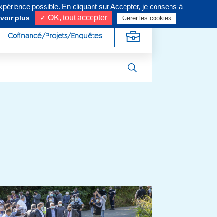
expérience possible. En cliquant sur Accepter, je consens à
ivez-nous sur
✓ OK, tout accepter
voir plus
Gérer les cookies
Cofinancé/Projets/Enquêtes