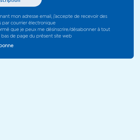
En savoir plus
#Replay TV L'Art est Union
gnant mon adresse email, j’accepte de recevoir des
s par courrier électronique
nformé que je peux me désinscrire/désabonner à tout
bas de page du présent site web
abonne