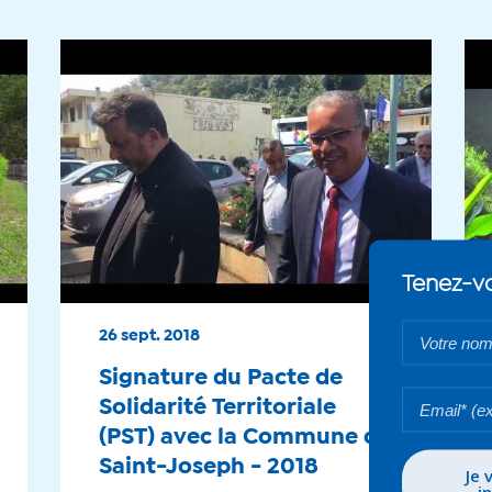
Tenez-vo
Votre
26 sept. 2018
nom*
Signature du Pacte de
Votre
Solidarité Territoriale
email*
(PST) avec la Commune de
Saint-Joseph - 2018