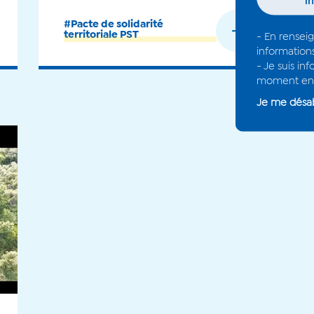
#Pacte de solidarité
En savoir plus
territoriale PST
- En rensei
information
- Je suis i
moment en 
Je me dés